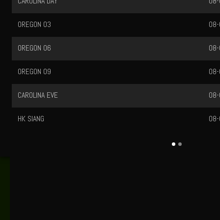
CAROLINA DAY
08-
OREGON 03
08-
OREGON 06
08-
OREGON 09
08-
CAROLINA EVE
08-
HK SIANG
08-