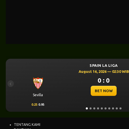
A
:30 WIB
Previous
Rayo Vallecano
Alaves
-0.25
0.95
0.00
0.62
TENTANG KAMI