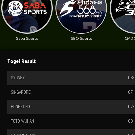
Saba Sports
SBO Sports
CMD 
Togel Result
SYDNEY
08-
SINGAPORE
07-
HONGKONG
07-
TOTO WUHAN
08-