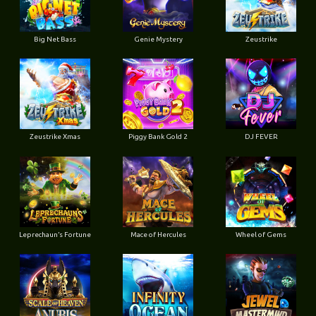
Big Net Bass
Genie Mystery
Zeustrike
Zeustrike Xmas
Piggy Bank Gold 2
DJ FEVER
Leprechaun’s Fortune
Mace of Hercules
Wheel of Gems