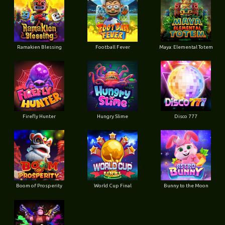
Ramakien Blessing
Football Fever
Maya: Elemental Totem
Firefly Hunter
Hungry Slime
Disco 777
Boom of Prosperity
World Cup Final
Bunny to the Moon