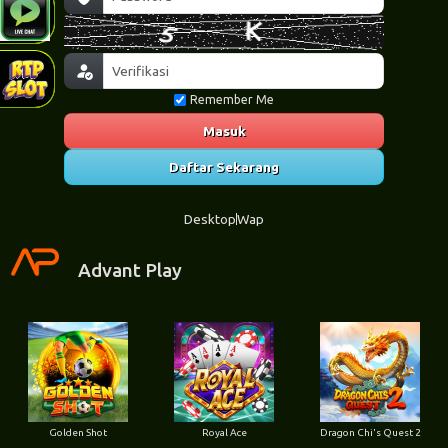
Remember Me
Masuk
Daftar Sekarang
Desktop
Wap
Advant Play
Golden Shot
Royal Ace
Dragon Chi's Quest 2