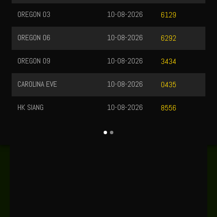
MALAYSIA
09-08-2026
8548
MACAU
09-08-2026
5562
PCSO
08-08-2026
7102
TAIWAN
09-08-2026
9161
QATAR
09-08-2026
3415