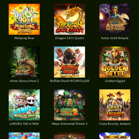
Mahjong Roar
Dragon Chi’s Quest
Aztec Gold Temple
Aztec: Bonus Hunt 2
Buffalo Rush HIGHROLLER
Golden Egypt
LABUBU: Fall in Wild
Maya: Elemental Totem 2
Crazy Bounty: Jackpot