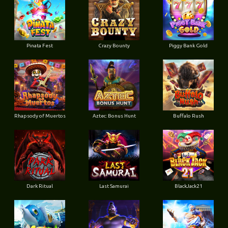
Pinata Fest
Crazy Bounty
Piggy Bank Gold
Rhapsody of Muertos
Aztec: Bonus Hunt
Buffalo Rush
Dark Ritual
Last Samurai
BlackJack21