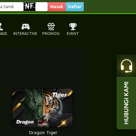
Masuk
Daftar
ADE
INTERACTIVE
PROMOSI
EVENT
Dragon Tiger