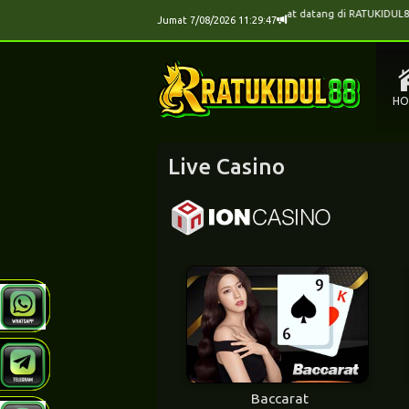
Selamat datang di RATUKIDUL88
Jumat 7/08/2026 11:29:48
HO
Live Casino
Baccarat