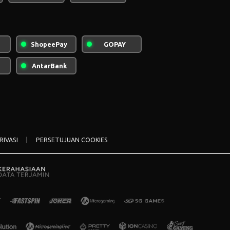
Permata
JAGO
ShopeePay
GOPAY
AntarBank
RIVASI
|
PERSETUJUAN COOKIES