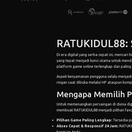
RATUKIDUL88: S
Di era digital yang serba cepat ini, mencar
yang tepat menjadi kunci utama untuk me
platform game online terlengkap dan palin
Aspek kenyamanan pengguna selalu menjadi 
ringan saat dibuka melalui HP ataupun kom
Mengapa Memilih P
Untuk memenangkan persaingan di dunia dig
membuat RATUKIDUL88 menjadi pilihan favor
Pilihan Game Paling Lengkap:
Tersedia pu
Akses Cepat & Responsif 24 Jam:
RATUKID