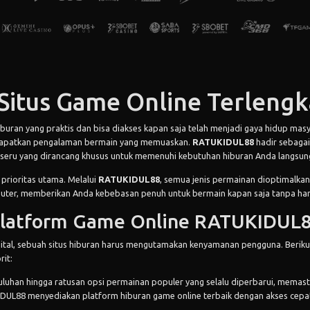
itus Game Online Terlengk
i hiburan yang praktis dan bisa diakses kapan saja telah menjadi gaya hidup m
ndapatkan pengalaman bermain yang memuaskan.
RATUKIDUL88
hadir sebagai
g seru yang dirancang khusus untuk memenuhi kebutuhan hiburan Anda langsun
prioritas utama. Melalui
RATUKIDUL88
, semua jenis permainan dioptimalkan
puter, memberikan Anda kebebasan penuh untuk bermain kapan saja tanpa ha
latform Game Online RATUKIDUL
ital, sebuah situs hiburan harus mengutamakan kenyamanan pengguna. Berik
it:
luhan hingga ratusan opsi permainan populer yang selalu diperbarui, memas
UL88 menyediakan platform hiburan game online terbaik dengan akses cepa