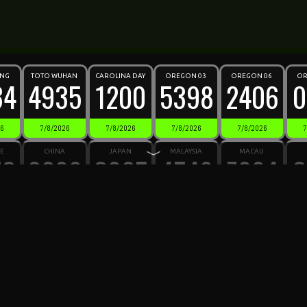
NG
TOTO WUHAN
CAROLINA DAY
OREGON 03
OREGON 06
OR
34
4935
1200
5398
2406
0
26
7/8/2026
7/8/2026
7/8/2026
7/8/2026
7
YE
CHINA
JAPAN
MALAYSIA
MACAU
53
6699
3965
4549
7894
3
26
7/8/2026
7/8/2026
6/8/2026
6/8/2026
6