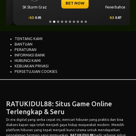
BET NOW
SK Sturm Graz
Fenerbahce
-0.5
0.95
0.5
0.87
TENTANG KAMI
BANTUAN
PERATURAN
INFORMASI BANK
HUBUNGI KAMI
KEBIJAKAN PRIVASI
PERSETUJUAN COOKIES
RATUKIDUL88: Situs Game Online
Terlengkap & Seru
Di era digital yang serba cepat ini, mencari hiburan yang praktis dan bisa
diakses kapan saja telah menjadi gaya hidup masyarakat modern. Memilih
platform hiburan yang tepat menjadi kunci utama untuk mendapatkan
pengalaman bermain yang memuaskan.
RATUKIDUL88
hadir sebagai solusi