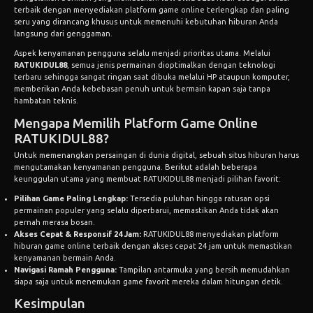
terbaik dengan menyediakan platform game online terlengkap dan paling
seru yang dirancang khusus untuk memenuhi kebutuhan hiburan Anda
langsung dari genggaman.
Aspek kenyamanan pengguna selalu menjadi prioritas utama. Melalui
RATUKIDUL88
, semua jenis permainan dioptimalkan dengan teknologi
terbaru sehingga sangat ringan saat dibuka melalui HP ataupun komputer,
memberikan Anda kebebasan penuh untuk bermain kapan saja tanpa
hambatan teknis.
Mengapa Memilih Platform Game Online
RATUKIDUL88?
Untuk memenangkan persaingan di dunia digital, sebuah situs hiburan harus
mengutamakan kenyamanan pengguna. Berikut adalah beberapa
keunggulan utama yang membuat RATUKIDUL88 menjadi pilihan favorit:
Pilihan Game Paling Lengkap:
Tersedia puluhan hingga ratusan opsi
permainan populer yang selalu diperbarui, memastikan Anda tidak akan
pernah merasa bosan.
Akses Cepat & Responsif 24 Jam:
RATUKIDUL88 menyediakan platform
hiburan game online terbaik dengan akses cepat 24 jam untuk memastikan
kenyamanan bermain Anda.
Navigasi Ramah Pengguna:
Tampilan antarmuka yang bersih memudahkan
siapa saja untuk menemukan game favorit mereka dalam hitungan detik.
Kesimpulan