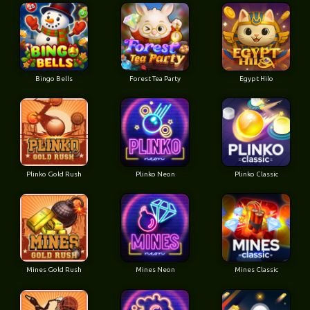
Bingo Bells
Forest Tea Party
Egypt Hilo
Plinko Gold Rush
Plinko Neon
Plinko Classic
Mines Gold Rush
Mines Neon
Mines Classic