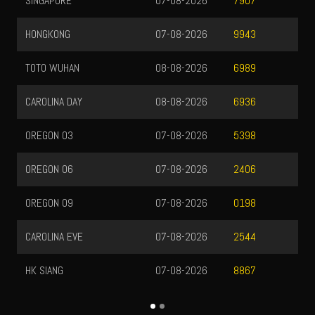
SG METRO
07-08-2026
9123
BULLSEYE
07-08-2026
4853
CHINA
07-08-2026
6699
JAPAN
07-08-2026
3965
MALAYSIA
07-08-2026
7218
MACAU
07-08-2026
5825
PCSO
07-08-2026
6964
TAIWAN
07-08-2026
5838
QATAR
07-08-2026
3158