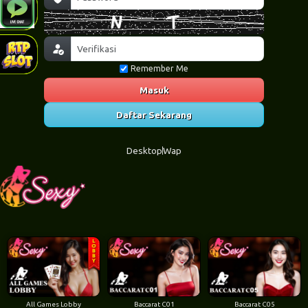
Remember Me
Masuk
Daftar Sekarang
Desktop
Wap
All Games Lobby
Baccarat C01
Baccarat C05