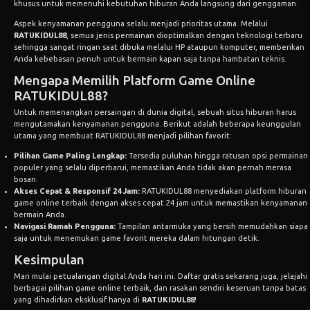
khusus untuk memenuhi kebutuhan hiburan Anda langsung dari genggaman.
Aspek kenyamanan pengguna selalu menjadi prioritas utama. Melalui
RATUKIDUL88
, semua jenis permainan dioptimalkan dengan teknologi terbaru
sehingga sangat ringan saat dibuka melalui HP ataupun komputer, memberikan
Anda kebebasan penuh untuk bermain kapan saja tanpa hambatan teknis.
Mengapa Memilih Platform Game Online
RATUKIDUL88?
Untuk memenangkan persaingan di dunia digital, sebuah situs hiburan harus
mengutamakan kenyamanan pengguna. Berikut adalah beberapa keunggulan
utama yang membuat RATUKIDUL88 menjadi pilihan favorit:
Pilihan Game Paling Lengkap:
Tersedia puluhan hingga ratusan opsi permainan
populer yang selalu diperbarui, memastikan Anda tidak akan pernah merasa
bosan.
Akses Cepat & Responsif 24 Jam:
RATUKIDUL88 menyediakan platform hiburan
game online terbaik dengan akses cepat 24 jam untuk memastikan kenyamanan
bermain Anda.
Navigasi Ramah Pengguna:
Tampilan antarmuka yang bersih memudahkan siapa
saja untuk menemukan game favorit mereka dalam hitungan detik.
Kesimpulan
Mari mulai petualangan digital Anda hari ini. Daftar gratis sekarang juga, jelajahi
berbagai pilihan game online terbaik, dan rasakan sendiri keseruan tanpa batas
yang dihadirkan eksklusif hanya di
RATUKIDUL88
!